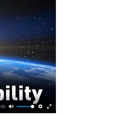
3:02
Mute
Settings
Enter