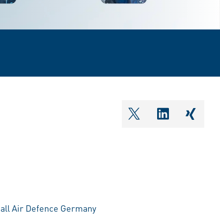
shareOntwitter
shareOnlin
share
all Air Defence Germany