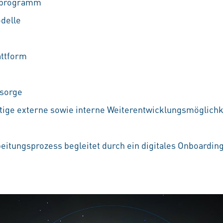
ufprogramm
odelle
attform
rsorge
ältige externe sowie interne Weiterentwicklungsmöglichke
beitungsprozess begleitet durch ein digitales Onboardin