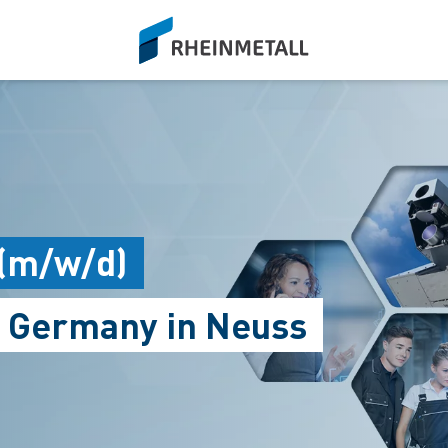
siteLogo
 (m/w/d)
e Germany in Neuss