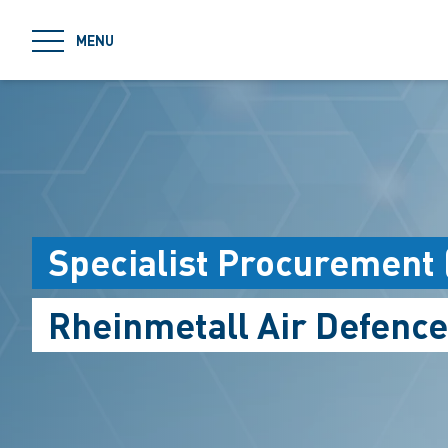
jumpToMain
MENU
Specialist Procurement
Rheinmetall Air Defenc