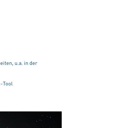
iten, u.a. in der
g-Tool