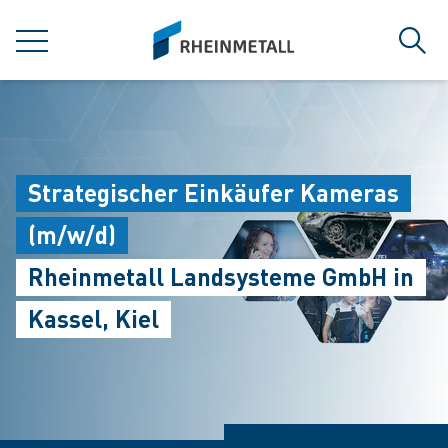
jumpToMain
siteLogo
MENU
Sear
Strategischer Einkäufer Kameras
(m/w/d)
Rheinmetall Landsysteme GmbH in
Kassel, Kiel