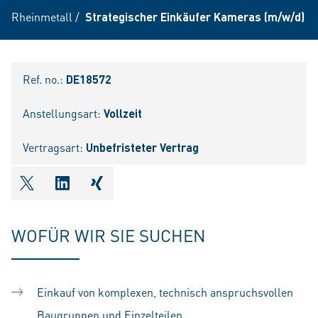
Rheinmetall
/
Strategischer Einkäufer Kameras (m/w/d)
Ref. no.:
DE18572
Anstellungsart:
Vollzeit
Vertragsart:
Unbefristeter Vertrag
shareOntwitter
shareOnlinkedIn
shareOnxing
WOFÜR WIR SIE SUCHEN
Einkauf von komplexen, technisch anspruchsvollen
Baugruppen und Einzelteilen