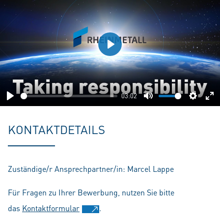
Play
03:02
Play
Mute
Setting
En
fu
KONTAKTDETAILS
Zuständige/r Ansprechpartner/in: Marcel Lappe
Für Fragen zu Ihrer Bewerbung, nutzen Sie bitte
das
Kontaktformular
.