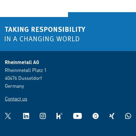
Rheinmetall AG
Rheinmetall Platz 1
40476 Dusseldorf
Germany
Contact us
Twitter
LinkedIn
Instagram
kununu
YouTube
glassdoor
XING
What