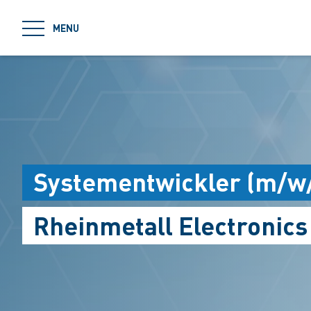
jumpToMain
MENU
Systementwickler (m/w
Rheinmetall Electronic