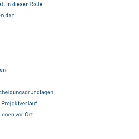
. In dieser Rolle
on der
gen
scheidungsgrundlagen
 Projektverlauf
ionen vor Ort