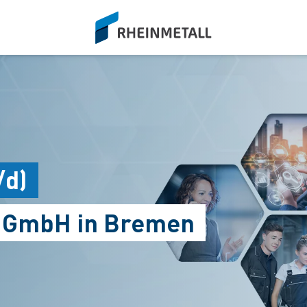
siteLogo
/d)
s GmbH in Bremen