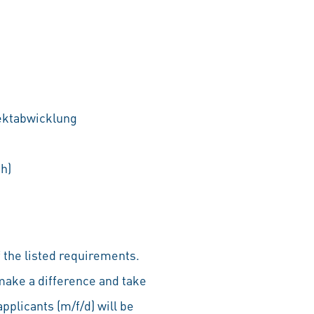
jektabwicklung
h)
 the listed requirements.
make a difference and take
pplicants (m/f/d) will be