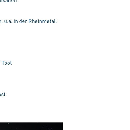
, u.a. in der Rheinmetall
 Tool
bst