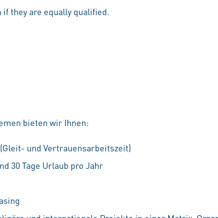
if they are equally qualified.
emen bieten wir Ihnen:
 (Gleit- und Vertrauensarbeitszeit)
nd 30 Tage Urlaub pro Jahr
asing
linäre und internationale Projekte in einer Matrix-Orga