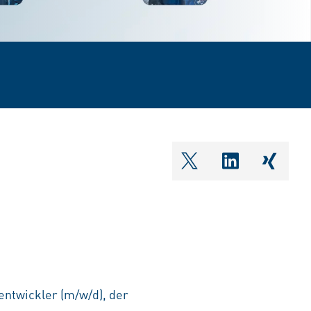
shareOntwitter
shareOnlin
share
ntwickler (m/w/d), der