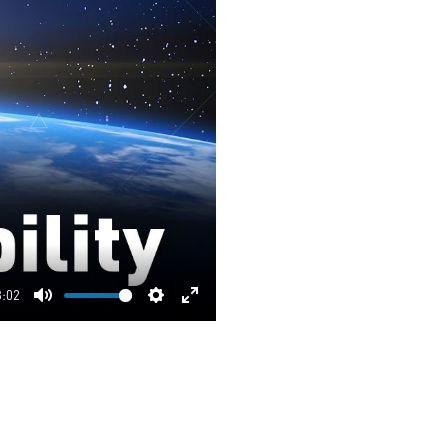
3:02
Mute
Settings
Enter
fullscreen