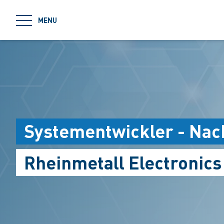
jumpToMain
MENU
Systementwickler - Nac
Rheinmetall Electronic