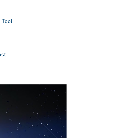
 Tool
bst