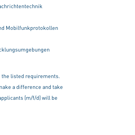
achrichtentechnik
und Mobilfunkprotokollen
wicklungsumgebungen
 the listed requirements.
make a difference and take
pplicants (m/f/d) will be