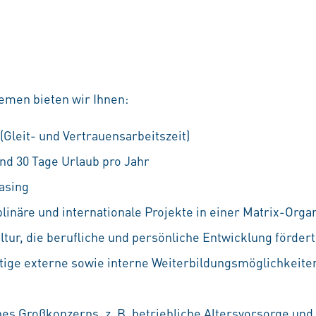
emen bieten wir Ihnen:
 (Gleit- und Vertrauensarbeitszeit)
nd 30 Tage Urlaub pro Jahr
asing
linäre und internationale Projekte in einer Matrix-Orga
ur, die berufliche und persönliche Entwicklung fördert
ältige externe sowie interne Weiterbildungsmöglichkeiten
nes Großkonzerns, z. B. betriebliche Altersvorsorge und