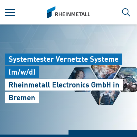
jumpToMain
siteLogo
MENU
Sear
Systemtester Vernetzte Systeme
(m/w/d)
Rheinmetall Electronics GmbH in
Bremen