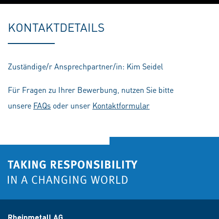
Play
Mute
Setting
En
fu
KONTAKTDETAILS
Zuständige/r Ansprechpartner/in: Kim Seidel
Für Fragen zu Ihrer Bewerbung, nutzen Sie bitte
unsere
FAQs
oder unser
Kontaktformular
Rheinmetall AG