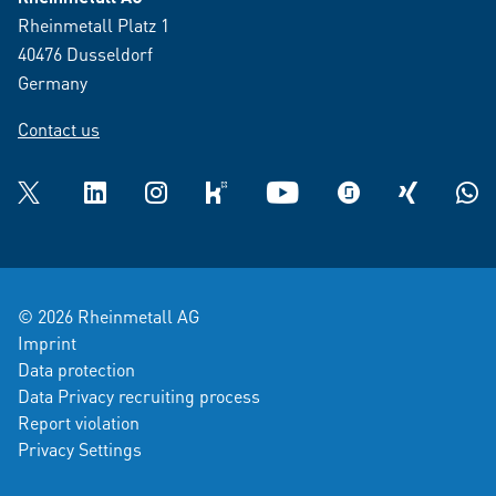
Rheinmetall Platz 1
40476 Dusseldorf
Germany
Contact us
Twitter
LinkedIn
Instagram
kununu
YouTube
glassdoor
XING
What
© 2026 Rheinmetall AG
Imprint
Data protection
Data Privacy recruiting process
Report violation
Privacy Settings