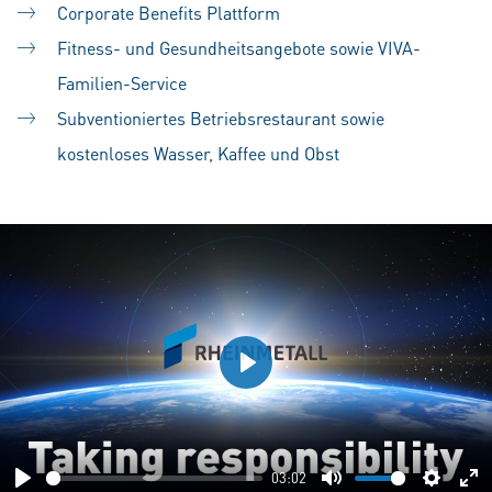
Corporate Benefits Plattform
Fitness- und Gesundheitsangebote sowie VIVA-
Familien-Service
Subventioniertes Betriebsrestaurant sowie
kostenloses Wasser, Kaffee und Obst
Play
03:02