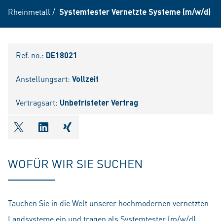
Rheinmetall
/
Systemtester Vernetzte Systeme (m/w/d)
Ref. no.:
DE18021
Anstellungsart:
Vollzeit
Vertragsart:
Unbefristeter Vertrag
shareOntwitter
shareOnlinkedIn
shareOnxing
WOFÜR WIR SIE SUCHEN
Tauchen Sie in die Welt unserer hochmodernen vernetzten
Landsysteme ein und tragen als Systemtester (m/w/d)