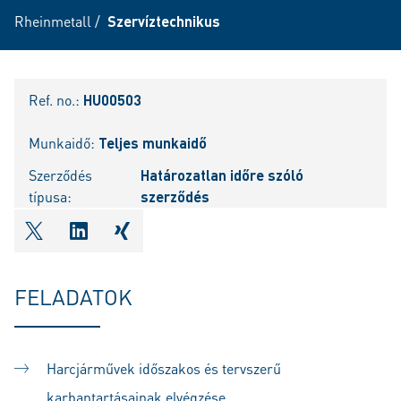
Rheinmetall
/
Szervíztechnikus
Ref. no.:
HU00503
Munkaidő:
Teljes munkaidő
Szerződés
Határozatlan időre szóló
típusa:
szerződés
shareOntwitter
shareOnlinkedIn
shareOnxing
FELADATOK
Harcjárművek időszakos és tervszerű
karbantartásainak elvégzése