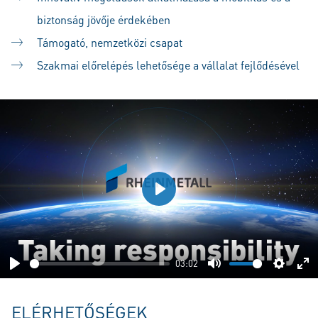
biztonság jövője érdekében
Támogató, nemzetközi csapat
Szakmai előrelépés lehetősége a vállalat fejlődésével
Play
03:02
Play
Mute
Setting
En
fu
ELÉRHETŐSÉGEK