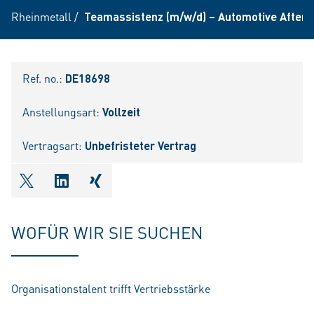
Rheinmetall
/
Teamassistenz (m/w/d) – Automotive After
Ref. no.:
DE18698
Anstellungsart:
Vollzeit
Vertragsart:
Unbefristeter Vertrag
shareOntwitter
shareOnlinkedIn
shareOnxing
WOFÜR WIR SIE SUCHEN
Organisationstalent trifft Vertriebsstärke