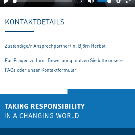
00:31
Play
Mute
Setting
En
fu
KONTAKTDETAILS
Zuständige/r Ansprechpartner/in: Björn Herbst
Für Fragen zu Ihrer Bewerbung, nutzen Sie bitte unsere
FAQs
oder unser
Kontaktformular