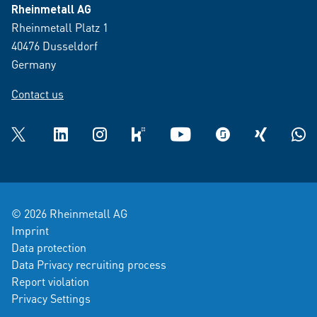
Rheinmetall AG
Rheinmetall Platz 1
40476 Dusseldorf
Germany
Contact us
Twitter
LinkedIn
Instagram
kununu
YouTube
glassdoor
XING
What
© 2026 Rheinmetall AG
Imprint
Data protection
Data Privacy recruiting process
Report violation
Privacy Settings