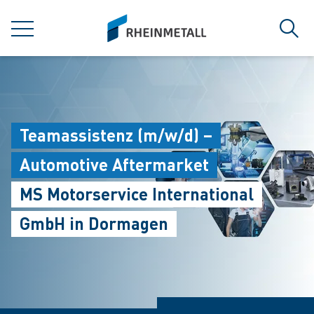
jumpToMain
siteLogo
MENU
Sear
Teamassistenz (m/w/d) –
Automotive Aftermarket
MS Motorservice International
GmbH in Dormagen