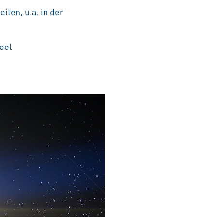
iten, u.a. in der
ool