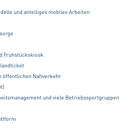
delle und anteiliges mobiles Arbeiten
rsorge
nd Frühstückskiosk
landticket
n öffentlichen Nahverkehr
t)
heitsmanagement und viele Betriebssportgruppen
attform
e