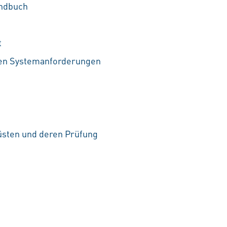
andbuch
t
alen Systemanforderungen
üsten und deren Prüfung