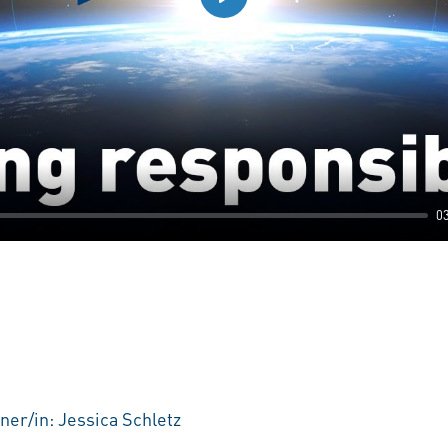
Play
0
ner/in: Jessica Schletz