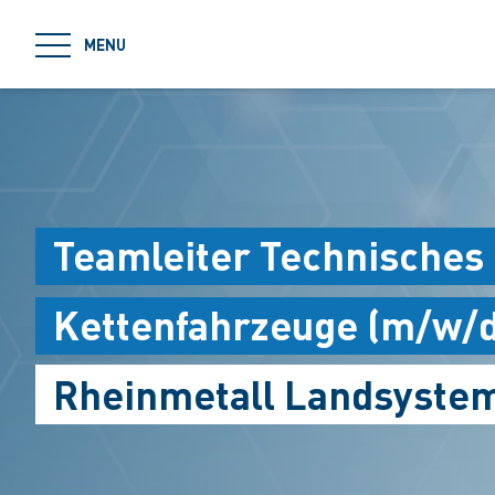
jumpToMain
MENU
Teamleiter Technische
Kettenfahrzeuge (m/w/d
Rheinmetall Landsystem