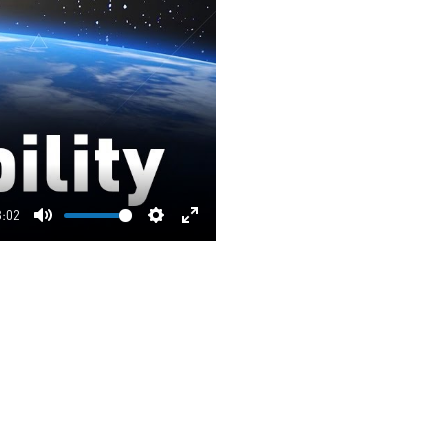
3:02
Mute
Settings
Enter
fullscreen