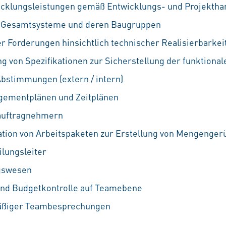
icklungsleistungen gemäß Entwicklungs- und Projekth
r Gesamtsysteme und deren Baugruppen
r Forderungen hinsichtlich technischer Realisierbarkei
ng von Spezifikationen zur Sicherstellung der funktion
bstimmungen (extern / intern)
gementplänen und Zeitplänen
auftragnehmern
ation von Arbeitspaketen zur Erstellung von Mengenger
ilungsleiter
gswesen
und Budgetkontrolle auf Teamebene
äßiger Teambesprechungen