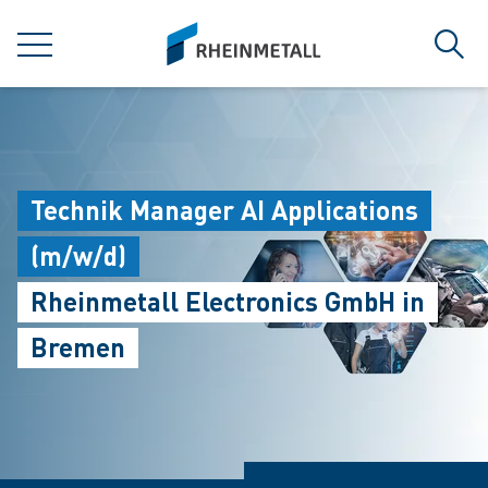
jumpToMain
siteLogo
MENU
Sear
Technik Manager AI Applications
(m/w/d)
Rheinmetall Electronics GmbH in
Bremen