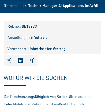
Rheinmetall
/
Technik Manager AI Applications (m/w/d)
Ref. no.:
DE18273
Anstellungsart:
Vollzeit
Vertragsart:
Unbefristeter Vertrag
shareOntwitter
shareOnlinkedIn
shareOnxing
WOFÜR WIR SIE SUCHEN
Die Durchsetzungsfähigkeit von Streitkräften auf dem
Gefechtsfeld der Zukunft wird maßgeblich durch