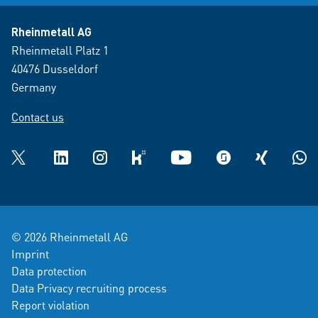
Rheinmetall AG
Rheinmetall Platz 1
40476 Dusseldorf
Germany
Contact us
Twitter
LinkedIn
Instagram
kununu
YouTube
glassdoor
XING
What
© 2026 Rheinmetall AG
Imprint
Data protection
Data Privacy recruiting process
Report violation