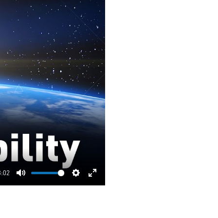
3:02
Mute
Settings
Enter
fullscreen