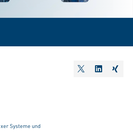
shareOntwitter
shareOnlin
share
exer Systeme und