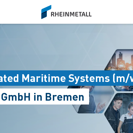
siteLogo
ated Maritime Systems (m/
s GmbH in Bremen