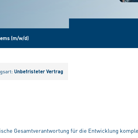
tems (m/w/d)
agsart:
Unbefristeter Vertrag
ische Gesamtverantwortung für die Entwicklung kompl