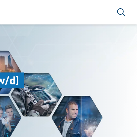
Search
w/d)