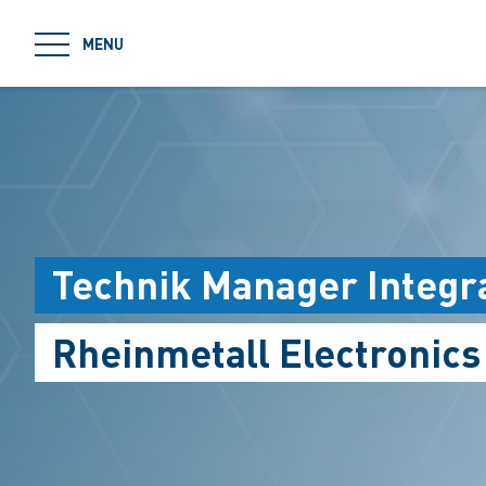
jumpToMain
MENU
Technik Manager Integr
Rheinmetall Electronic