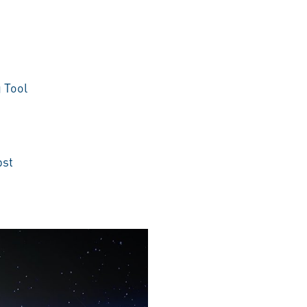
 Tool
bst