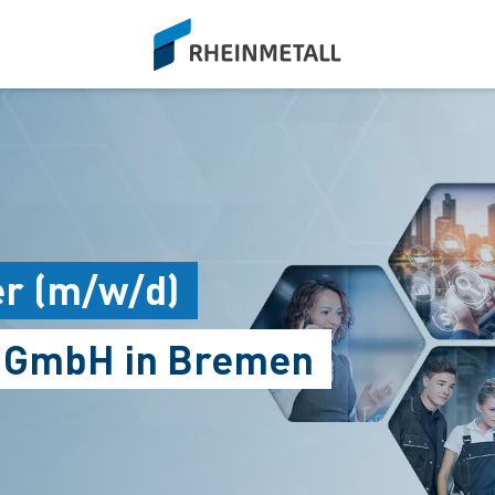
siteLogo
er (m/w/d)
s GmbH in Bremen