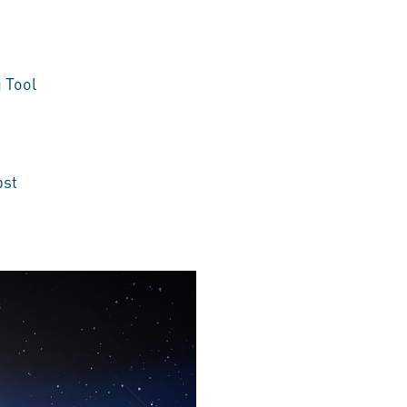
 Tool
bst