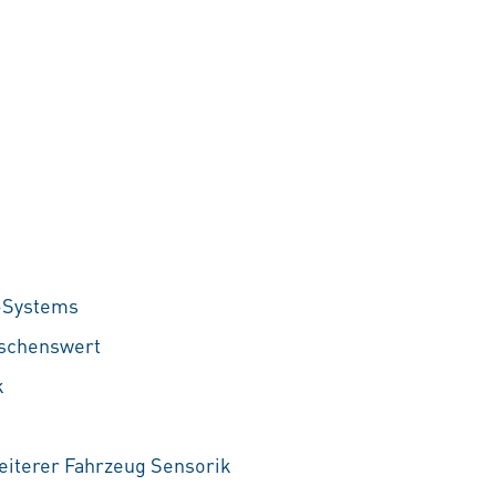
f-Systems
nschenswert
k
eiterer Fahrzeug Sensorik