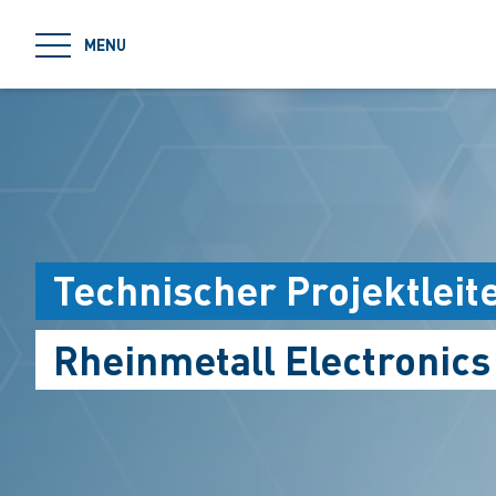
jumpToMain
MENU
Technischer Projektleit
Rheinmetall Electronic