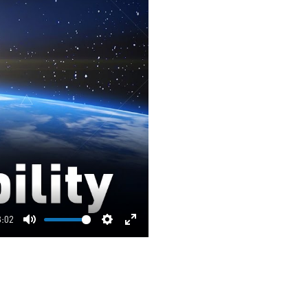
3:02
Mute
Settings
Enter
fullscreen