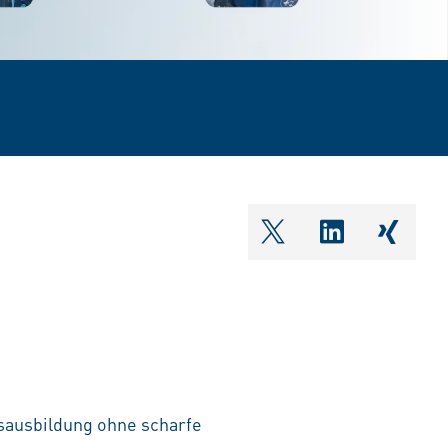
shareOntwitter
shareOnlin
share
tsausbildung ohne scharfe