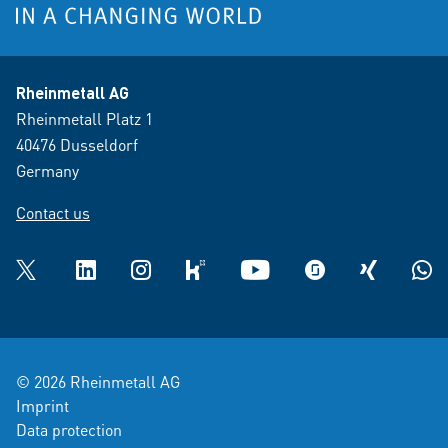
Rheinmetall AG
Rheinmetall Platz 1
40476 Dusseldorf
Germany
Contact us
Twitter
LinkedIn
Instagram
kununu
YouTube
glassdoor
XING
What
© 2026 Rheinmetall AG
Imprint
Data protection