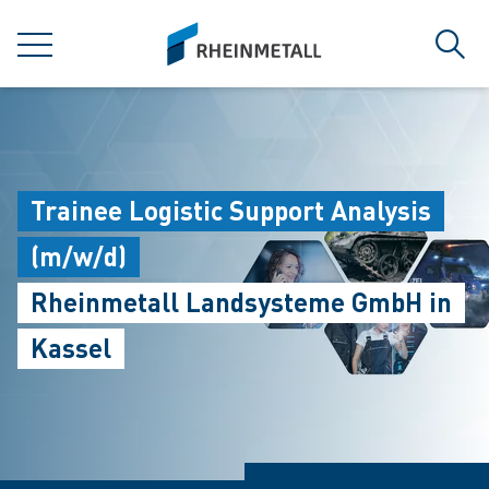
jumpToMain
siteLogo
MENU
Sear
Trainee Logistic Support Analysis
(m/w/d)
Rheinmetall Landsysteme GmbH in
Kassel