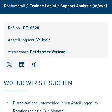
Rheinmetall
/
Trainee Logistic Support Analysis (m/w/d)
Ref. no.:
DE18520
Anstellungsart:
Vollzeit
Vertragsart:
Befristeter Vertrag
shareOntwitter
shareOnlinkedIn
shareOnxing
WOFÜR WIR SIE SUCHEN
Durchlauf der unterschiedlichen Abteilungen im
Rotationsprinzip (3-6 Monate)