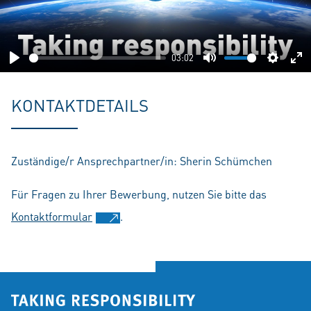
Play
03:02
Play
Mute
Setting
En
fu
KONTAKTDETAILS
Zuständige/r Ansprechpartner/in: Sherin Schümchen
Für Fragen zu Ihrer Bewerbung, nutzen Sie bitte das
Kontaktformular
.