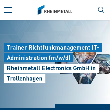
jumpToMain
siteLogo
MENU
Sear
Trainer Richtfunkmanagement IT-
Administration (m/w/d)
Rheinmetall Electronics GmbH in
Trollenhagen