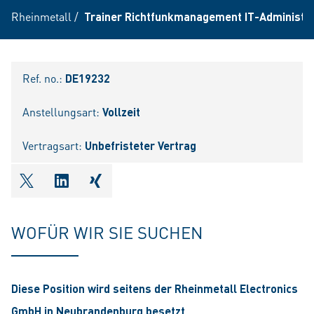
Rheinmetall
/
Trainer Richtfunkmanagement IT-Administra
Ref. no.:
DE19232
Anstellungsart:
Vollzeit
Vertragsart:
Unbefristeter Vertrag
shareOntwitter
shareOnlinkedIn
shareOnxing
WOFÜR WIR SIE SUCHEN
Diese Position wird seitens der Rheinmetall Electronics
GmbH in Neubrandenburg besetzt.