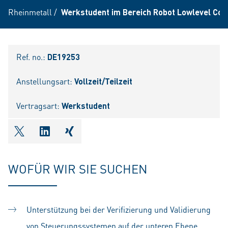
Rheinmetall
/
Werkstudent im Bereich Robot Lowlevel Con
Ref. no.:
DE19253
Anstellungsart:
Vollzeit/Teilzeit
Vertragsart:
Werkstudent
shareOntwitter
shareOnlinkedIn
shareOnxing
WOFÜR WIR SIE SUCHEN
Unterstützung bei der Verifizierung und Validierung
von Steuerungssystemen auf der unteren Ebene