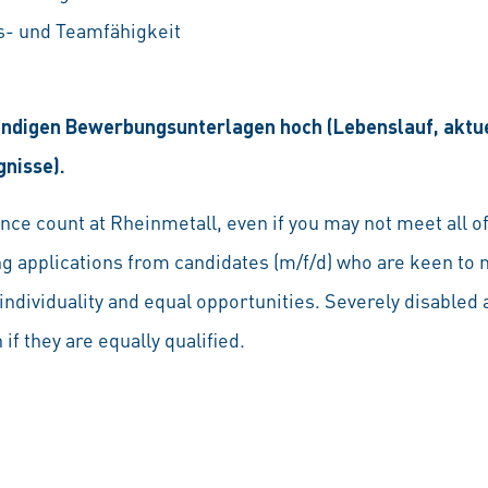
- und Teamfähigkeit
ständigen Bewerbungsunterlagen hoch (Lebenslauf, akt
gnisse).
ce count at Rheinmetall, even if you may not meet all of
ng applications from candidates (m/f/d) who are keen to 
individuality and equal opportunities. Severely disabled a
if they are equally qualified.