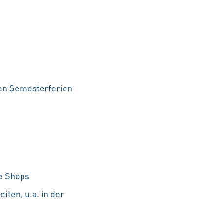
den Semesterferien
he Shops
iten, u.a. in der