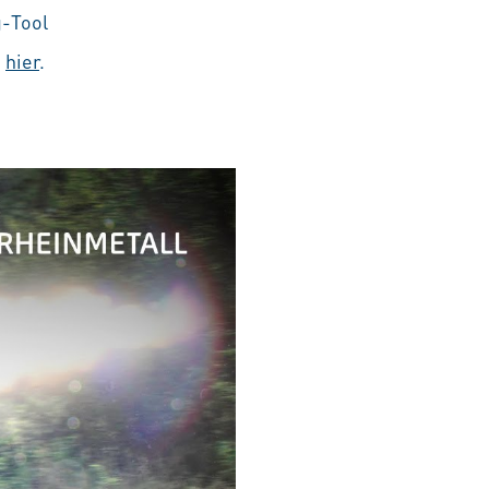
g-Tool
e
hier
.