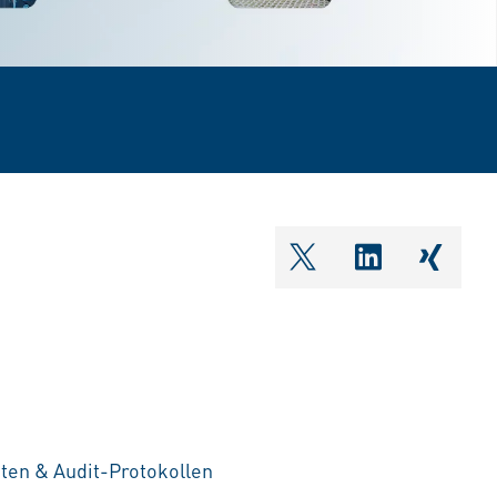
shareOntwitter
shareOnlin
share
ten & Audit-Protokollen