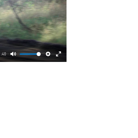
1:40
Mute
Settings
Enter
fullscreen