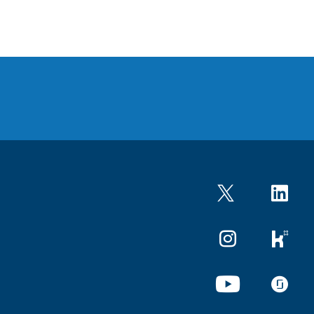
Twitter
LinkedIn
Instagram
kununu
YouTube
glassdo