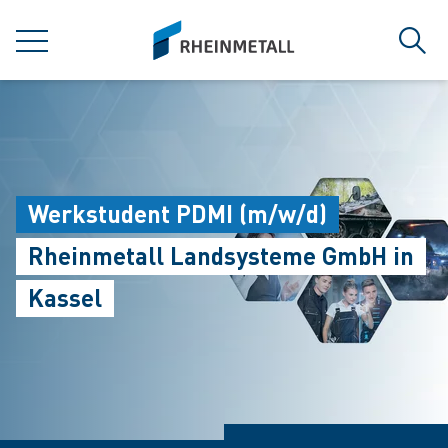
jumpToMain
siteLogo
MENU
Sear
Werkstudent PDMI (m/w/d)
Rheinmetall Landsysteme GmbH in
Kassel