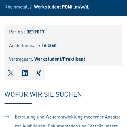
Rheinmetall
/
Werkstudent PDMI (m/w/d)
Ref. no.:
DE19017
Anstellungsart:
Teilzeit
Vertragsart:
Werkstudent/Praktikant
shareOntwitter
shareOnlinkedIn
shareOnxing
WOFÜR WIR SIE SUCHEN
Betreuung und Weiterentwicklung moderner Ansätze
zur Ausbildung, Dokumentation und Test für unsere