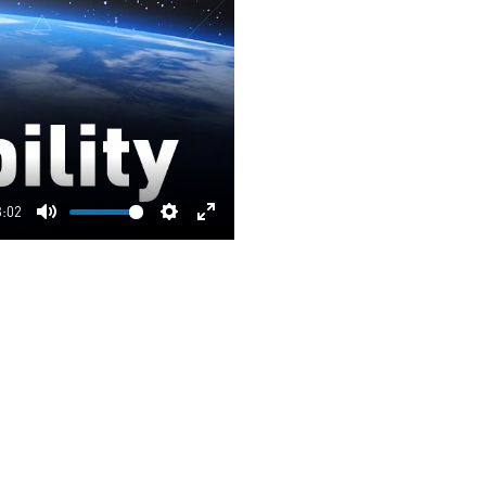
3:02
Mute
Settings
Enter
fullscreen