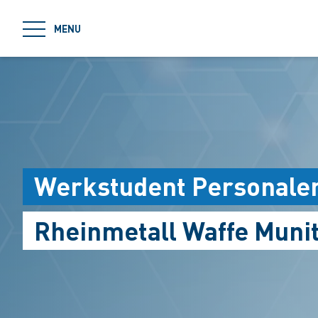
jumpToMain
MENU
Werkstudent Personale
Rheinmetall Waffe Muni