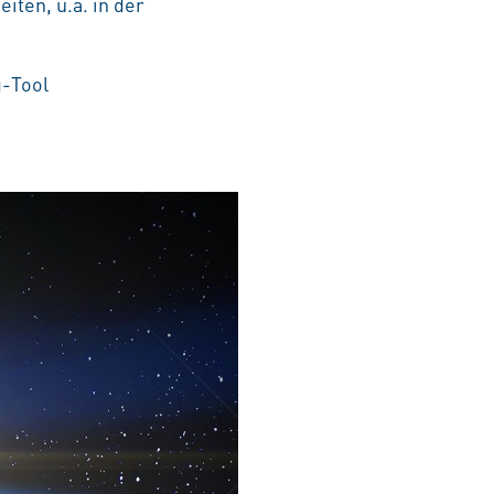
iten, u.a. in der
g-Tool