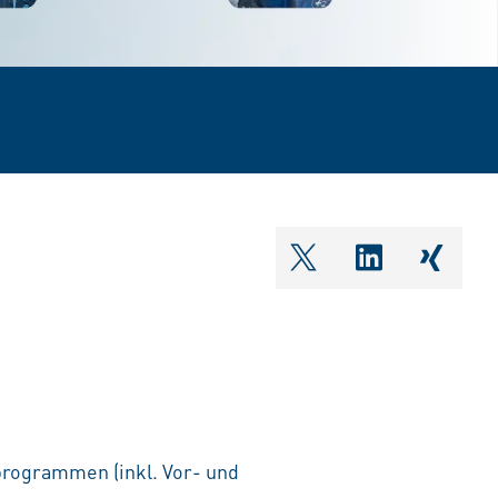
shareOntwitter
shareOnlin
share
rogrammen (inkl. Vor- und