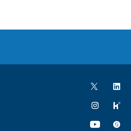
Twitter
LinkedIn
Instagram
kununu
YouTube
glassdo