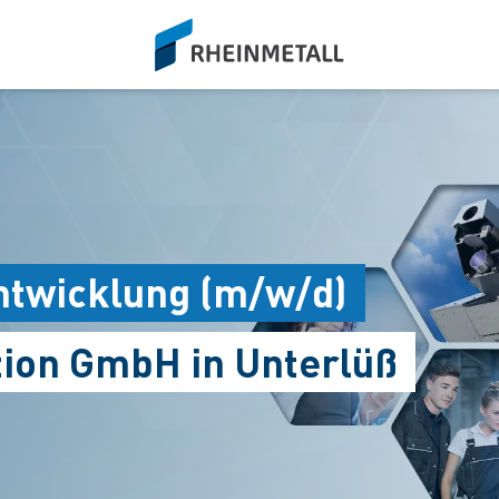
siteLogo
ntwicklung (m/w/d)
tion GmbH in Unterlüß