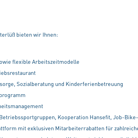
erlüß bieten wir Ihnen:
owie flexible Arbeitszeitmodelle
iebsrestaurant
rsorge, Sozialberatung und Kinderferienbetreuung
ufprogramm
dheitsmanagement
 Betriebssportgruppen, Kooperation Hansefit, Job-Bike-
attform mit exklusiven Mitarbeiterrabatten für zahlreic