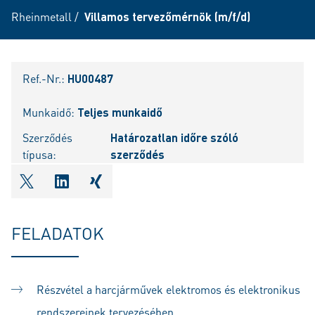
Rheinmetall
/
Villamos tervezőmérnök (m/f/d)
Ref.-Nr.:
HU00487
Munkaidő:
Teljes munkaidő
Szerződés
Határozatlan időre szóló
típusa:
szerződés
shareOntwitter
shareOnlinkedIn
shareOnxing
FELADATOK
Részvétel a harcjárművek elektromos és elektronikus
rendszereinek tervezésében