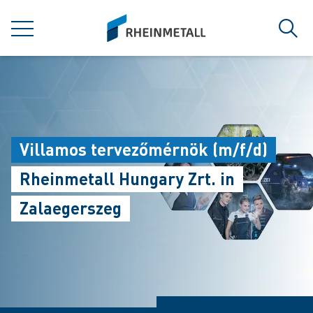
jumpToMain
siteLogo
MENÜ
Such
Villamos tervezőmérnök (m/f/d)
Rheinmetall Hungary Zrt. in
Zalaegerszeg