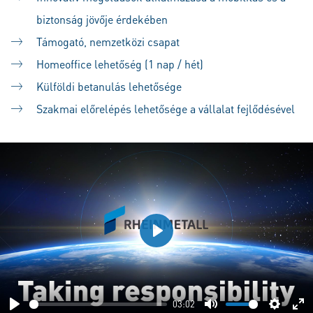
biztonság jövője érdekében
Támogató, nemzetközi csapat
Homeoffice lehetőség (1 nap / hét)
Külföldi betanulás lehetősége
Szakmai előrelépés lehetősége a vállalat fejlődésével
Play
03:02