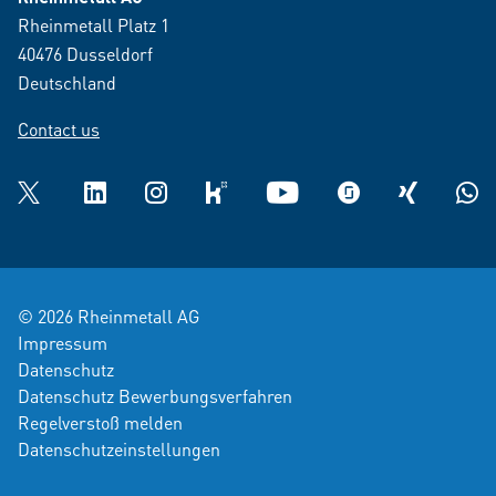
Rheinmetall Platz 1
40476 Dusseldorf
Deutschland
Contact us
Twitter
LinkedIn
Instagram
kununu
YouTube
glassdoor
XING
What
© 2026 Rheinmetall AG
Impressum
Datenschutz
Datenschutz Bewerbungsverfahren
Regelverstoß melden
Datenschutzeinstellungen