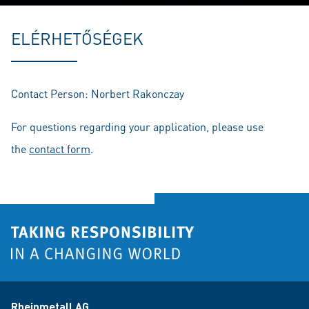
Play
Mute
Setting
En
fu
ELÉRHETŐSÉGEK
Contact Person: Norbert Rakonczay
For questions regarding your application, please use
the
contact form
.
Rheinmetall AG