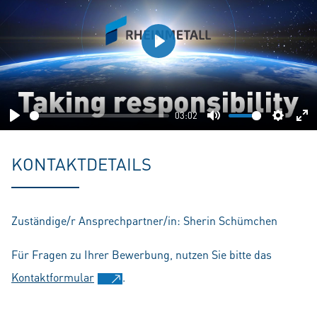
Play
03:02
Play
Mute
Setting
En
fu
KONTAKTDETAILS
Zuständige/r Ansprechpartner/in: Sherin Schümchen
Für Fragen zu Ihrer Bewerbung, nutzen Sie bitte das
Kontaktformular
.