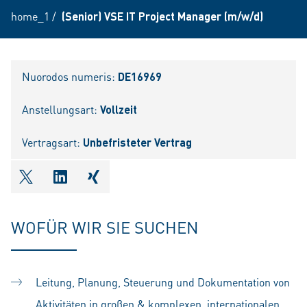
home_1
/
(Senior) VSE IT Project Manager (m/w/d)
Nuorodos numeris:
DE16969
Anstellungsart:
Vollzeit
Vertragsart:
Unbefristeter Vertrag
shareOntwitter
shareOnlinkedIn
shareOnxing
WOFÜR WIR SIE SUCHEN
Leitung, Planung, Steuerung und Dokumentation von
Aktivitäten in großen & komplexen, internationalen