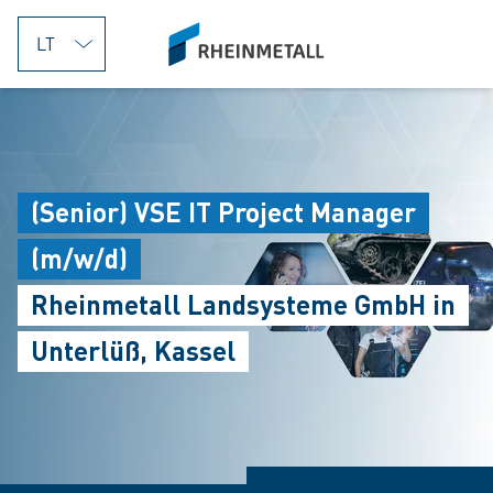
jumpToMain
siteLogo
(Senior) VSE IT Project Manager
(m/w/d)
Rheinmetall Landsysteme GmbH in
Unterlüß, Kassel