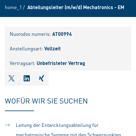
home_1
/
Abteilungsleiter (m/w/d) Mechatronics - EM
Nuorodos numeris:
AT00994
Anstellungsart:
Vollzeit
Vertragsart:
Unbefristeter Vertrag
shareOntwitter
shareOnlinkedIn
shareOnxing
WOFÜR WIR SIE SUCHEN
Leitung der Entwicklungsabteilung für
mechatronische Systeme mit den Schwerpunkten