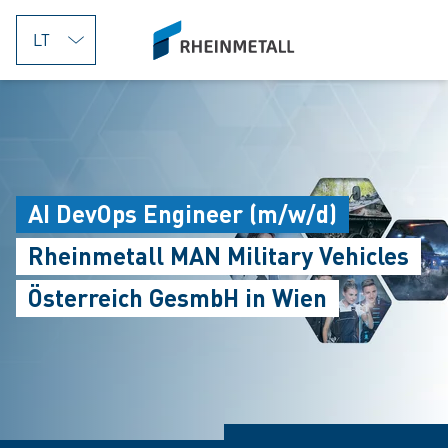
jumpToMain
siteLogo
AI DevOps Engineer (m/w/d)
Rheinmetall MAN Military Vehicles
Österreich GesmbH in Wien