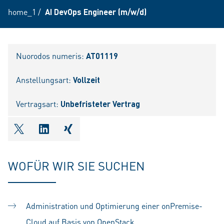
home_1
/
AI DevOps Engineer (m/w/d)
Nuorodos numeris:
AT01119
Anstellungsart:
Vollzeit
Vertragsart:
Unbefristeter Vertrag
shareOntwitter
shareOnlinkedIn
shareOnxing
WOFÜR WIR SIE SUCHEN
Administration und Optimierung einer onPremise-
Cloud auf Basis von OpenStack