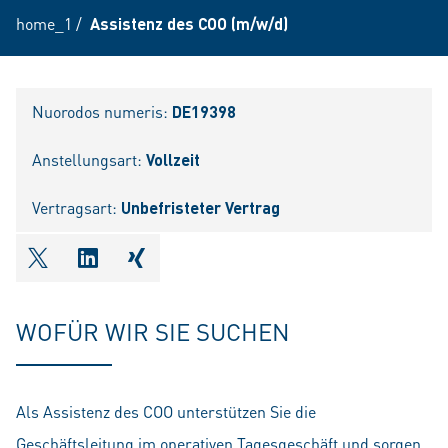
home_1
/
Assistenz des COO (m/w/d)
Nuorodos numeris:
DE19398
Anstellungsart:
Vollzeit
Vertragsart:
Unbefristeter Vertrag
shareOntwitter
shareOnlinkedIn
shareOnxing
WOFÜR WIR SIE SUCHEN
Als Assistenz des COO unterstützen Sie die
Geschäftsleitung im operativen Tagesgeschäft und sorgen