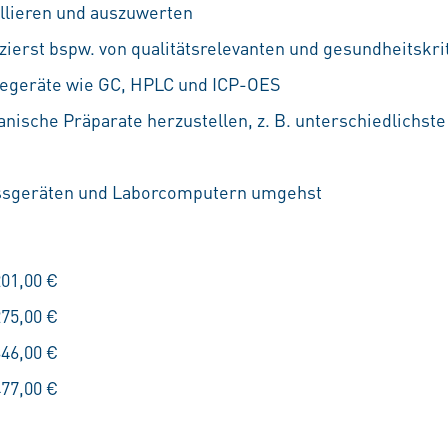
llieren und auszuwerten
izierst bspw. von qualitätsrelevanten und gesundheitskri
egeräte wie GC, HPLC und ICP-OES
ische Präparate herzustellen, z. B. unterschiedlichste 
essgeräten und Laborcomputern umgehst
201,00 €
275,00 €
346,00 €
477,00 €