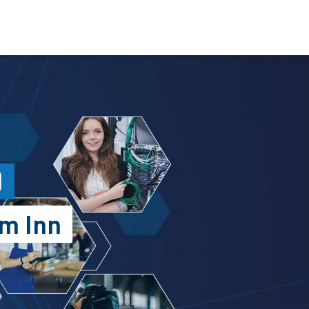
)
m Inn