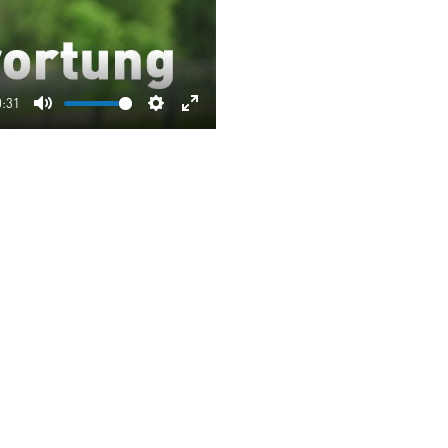
0:31
Mute
Settings
Enter
fullscreen