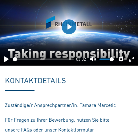
Play
03:02
Play
Mute
Setting
En
fu
KONTAKTDETAILS
Zuständige/r Ansprechpartner/in: Tamara Marcetic
Für Fragen zu Ihrer Bewerbung, nutzen Sie bitte
unsere
FAQs
oder unser
Kontaktformular