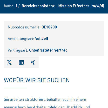
home_1
/
Bereichsassistenz - Mission Effectors (m/w/d)
Nuorodos numeris:
DE18930
Anstellungsart:
Vollzeit
Vertragsart:
Unbefristeter Vertrag
shareOntwitter
shareOnlinkedIn
shareOnxing
WOFÜR WIR SIE SUCHEN
Sie arbeiten strukturiert, behalten auch in einem
anspruchsvollen Arbeitsumfeld den Überblick und