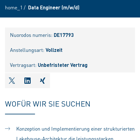
home_1
/
Data Engineer (m/w/d)
Nuorodos numeris:
DE17793
Anstellungsart:
Vollzeit
Vertragsart:
Unbefristeter Vertrag
shareOntwitter
shareOnlinkedIn
shareOnxing
WOFÜR WIR SIE SUCHEN
Konzeption und Implementierung einer strukturierten
Lakehouse-Architektur die leistungsstarken