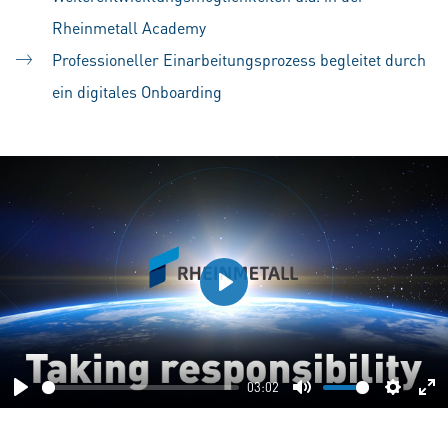
Rheinmetall Academy
Professioneller Einarbeitungsprozess begleitet durch
ein digitales Onboarding
Play
03:02
Play
Mute
Setting
En
fu