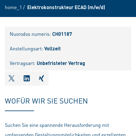
home_1
/
Elektrokonstrukteur ECAD (m/w/d)
Nuorodos numeris:
CH01187
Anstellungsart:
Vollzeit
Vertragsart:
Unbefristeter Vertrag
shareOntwitter
shareOnlinkedIn
shareOnxing
WOFÜR WIR SIE SUCHEN
Suchen Sie eine spannende Herausforderung mit
umfassenden Gestaltungsmöglichkeiten und exzellenten