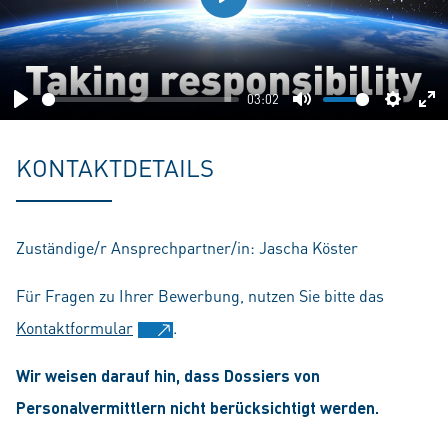
Play
03:02
Play
Mute
Setting
En
fu
KONTAKTDETAILS
Zuständige/r Ansprechpartner/in: Jascha Köster
Für Fragen zu Ihrer Bewerbung, nutzen Sie bitte das
Kontaktformular
.
Wir weisen darauf hin, dass Dossiers von
Personalvermittlern nicht berücksichtigt werden.