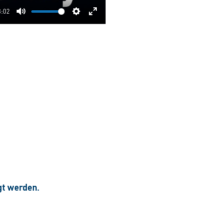
3:02
Mute
Settings
Enter
fullscreen
gt werden.