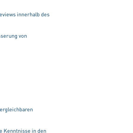
eviews innerhalb des
sserung von
vergleichbaren
e Kenntnisse in den