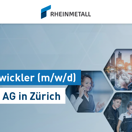
siteLogo
wickler (m/w/d)
 AG in Zürich