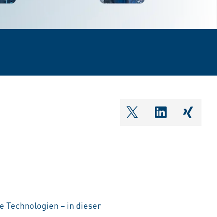
shareOntwitter
shareOnlin
share
Technologien – in dieser