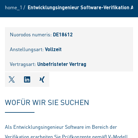
home_1
/
Entwicklungsingenieur Software-Verifikation Au
Nuorodos numeris:
DE18612
Anstellungsart:
Vollzeit
Vertragsart:
Unbefristeter Vertrag
shareOntwitter
shareOnlinkedIn
shareOnxing
WOFÜR WIR SIE SUCHEN
Als Entwicklungsingenieur Software im Bereich der
Verifikation erarbeiten Sie Prüfkonzepte gemäß V-Modell