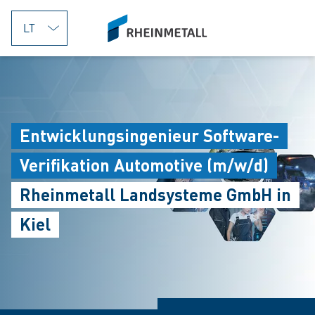
jumpToMain
siteLogo
Entwicklungsingenieur Software-
Verifikation Automotive (m/w/d)
Rheinmetall Landsysteme GmbH in
Kiel