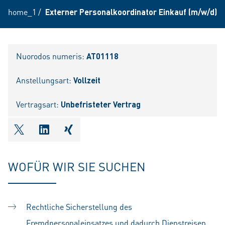
home_1
/
Externer Personalkoordinator Einkauf (m/w/d)
Nuorodos numeris:
AT01118
Anstellungsart:
Vollzeit
Vertragsart:
Unbefristeter Vertrag
shareOntwitter
shareOnlinkedIn
shareOnxing
WOFÜR WIR SIE SUCHEN
Rechtliche Sicherstellung des
Fremdpersonaleinsatzes und dadurch Dienstreisen