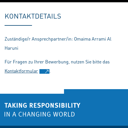
Play
Mute
Setting
En
fu
KONTAKTDETAILS
Zuständige/r Ansprechpartner/in: Omaima Arrami Al
Haruni
Für Fragen zu Ihrer Bewerbung, nutzen Sie bitte das
Kontaktformular
.