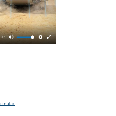
0:45
Mute
Settings
Enter
fullscreen
ormular