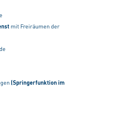
e
enst
mit Freiräumen der
ude
lagen
(Springerfunktion im