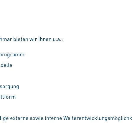
mar bieten wir Ihnen u.a.:
ufprogramm
odelle
rsorgung
attform
ältige externe sowie interne Weiterentwicklungsmöglichke