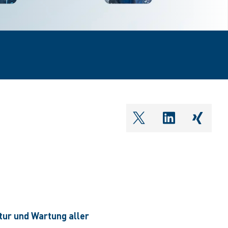
shareOntwitter
shareOnlin
share
tur und Wartung aller