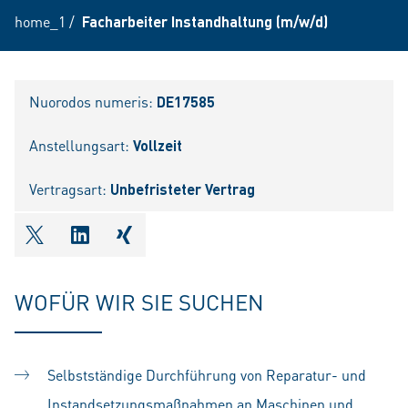
home_1
/
Facharbeiter Instandhaltung (m/w/d)
Nuorodos numeris:
DE17585
Anstellungsart:
Vollzeit
Vertragsart:
Unbefristeter Vertrag
shareOntwitter
shareOnlinkedIn
shareOnxing
WOFÜR WIR SIE SUCHEN
Selbstständige Durchführung von Reparatur- und
Instandsetzungsmaßnahmen an Maschinen und