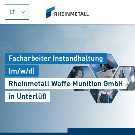
jumpToMain
siteLogo
Facharbeiter Instandhaltung
(m/w/d)
Rheinmetall Waffe Munition GmbH
in Unterlüß