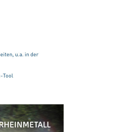
iten, u.a. in der
g-Tool