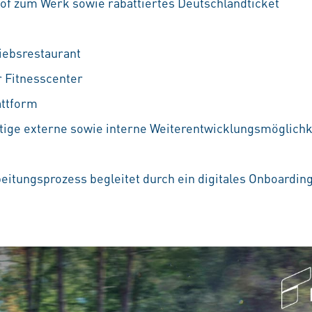
f zum Werk sowie rabattiertes Deutschlandticket
iebsrestaurant
 Fitnesscenter
attform
ältige externe sowie interne Weiterentwicklungsmöglichke
beitungsprozess begleitet durch ein digitales Onboardin