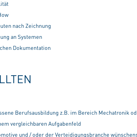
ität
How
auten nach Zeichnung
ndung an Systemen
ischen Dokumentation
OLLTEN
ssene Berufsausbildung z.B. im Bereich Mechatronik o
nem vergleichbaren Aufgabenfeld
tomotive und / oder der Verteidigungsbranche wünschen