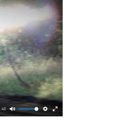
1:40
Mute
Settings
Enter
fullscreen