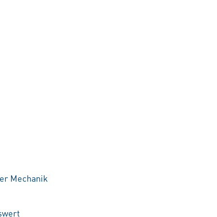
der Mechanik
swert