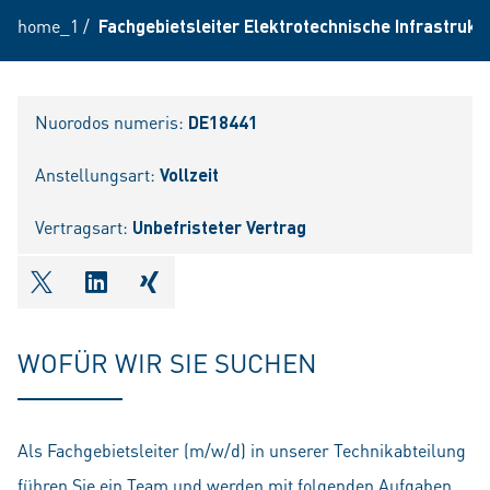
home_1
/
Fachgebietsleiter Elektrotechnische Infrastrukt
Nuorodos numeris:
DE18441
Anstellungsart:
Vollzeit
Vertragsart:
Unbefristeter Vertrag
shareOntwitter
shareOnlinkedIn
shareOnxing
WOFÜR WIR SIE SUCHEN
Als Fachgebietsleiter (m/w/d) in unserer Technikabteilung
führen Sie ein Team und werden mit folgenden Aufgaben