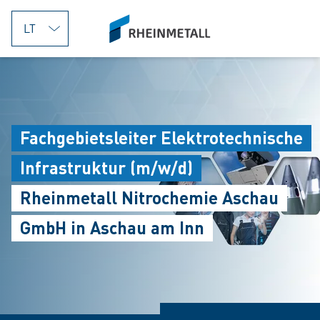
jumpToMain
siteLogo
Fachgebietsleiter Elektrotechnische
Infrastruktur (m/w/d)
Rheinmetall Nitrochemie Aschau
GmbH in Aschau am Inn