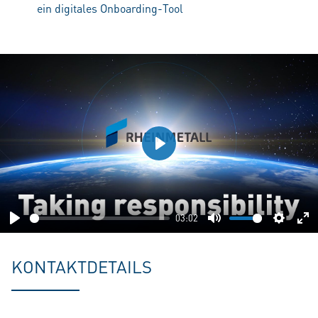
ein digitales Onboarding-Tool
Play
03:02
Play
Mute
Setting
En
fu
KONTAKTDETAILS