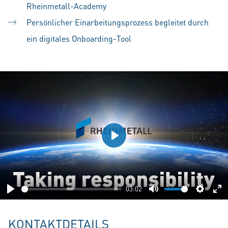
Rheinmetall-Academy
Persönlicher Einarbeitungsprozess begleitet durch
ein digitales Onboarding-Tool
Play
03:02
Play
Mute
Setting
En
fu
KONTAKTDETAILS