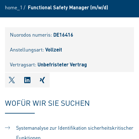
home_1
/
Functional Safety Manager (m/w/d)
Nuorodos numeris:
DE16416
Anstellungsart:
Vollzeit
Vertragsart:
Unbefristeter Vertrag
shareOntwitter
shareOnlinkedIn
shareOnxing
WOFÜR WIR SIE SUCHEN
Systemanalyse zur Identifikation sicherheitskritischer
Funktionen