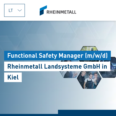
jumpToMain
siteLogo
Functional Safety Manager (m/w/d)
Rheinmetall Landsysteme GmbH in
Kiel