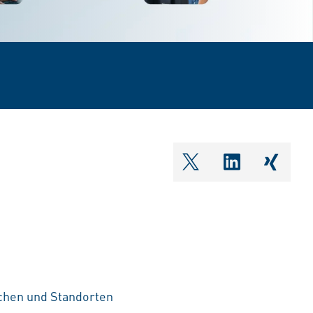
shareOntwitter
shareOnlin
share
ichen und Standorten