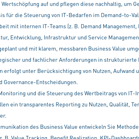
 Wertschöpfung auf und pflegen diese nachhaltig, um Ge
sis für die Steuerung von IT-Bedarfen im Demand-to-Val
it mit internen IT-Teams (z. B. Demand Management, P
ur, Entwicklung, Infrastruktur und Service Management)
ent geplant und mit klarem, messbaren Business Value um
gischer und fachlicher Anforderungen in strukturierte I
 erfolgt unter Berücksichtigung von Nutzen, Aufwand u
und Governance-Entscheidungen.
onitoring und die Steuerung des Wertbeitrags von IT-Ini
llen ein transparentes Reporting zu Nutzen, Qualität, T
er.
unikation des Business Value entwickeln Sie Methode
(z. B. Value Tracking, Benefit Realization, KPI-Dashboards