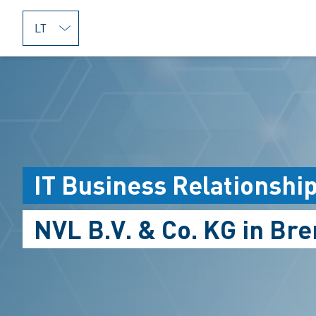
jumpToMain
IT Business Relationsh
NVL B.V. & Co. KG in Br