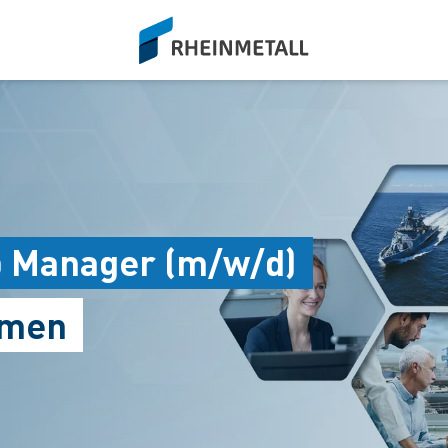
siteLogo
ip Manager (m/w/d)
emen