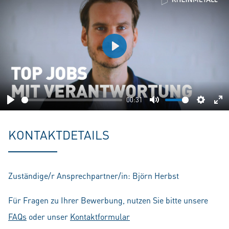
Play
00:31
Play
Mute
Setting
En
fu
KONTAKTDETAILS
Zuständige/r Ansprechpartner/in: Björn Herbst
Für Fragen zu Ihrer Bewerbung, nutzen Sie bitte unsere
FAQs
oder unser
Kontaktformular