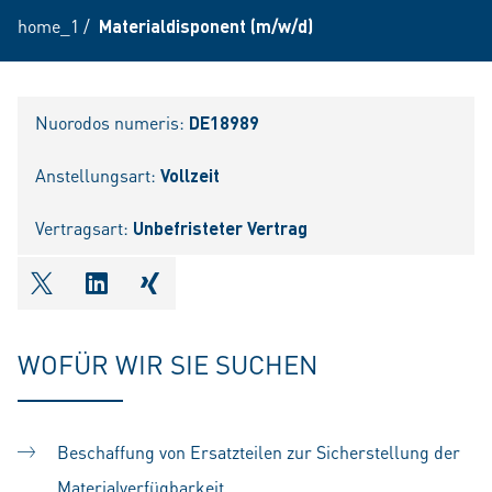
home_1
/
Materialdisponent (m/w/d)
Nuorodos numeris:
DE18989
Anstellungsart:
Vollzeit
Vertragsart:
Unbefristeter Vertrag
shareOntwitter
shareOnlinkedIn
shareOnxing
WOFÜR WIR SIE SUCHEN
Beschaffung von Ersatzteilen zur Sicherstellung der
Materialverfügbarkeit