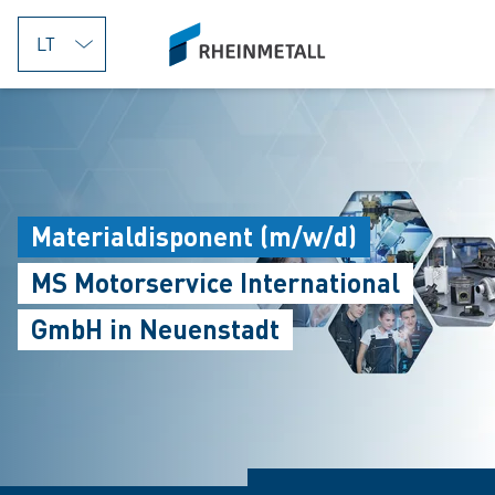
jumpToMain
siteLogo
Materialdisponent (m/w/d)
MS Motorservice International
GmbH in Neuenstadt