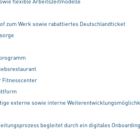
owie flexible Arbeitszeitmodelle
f zum Werk sowie rabattiertes Deutschlandticket
rsorge
ufprogramm
iebsrestaurant
 Fitnesscenter
attform
ältige externe sowie interne Weiterentwicklungsmöglichke
beitungsprozess begleitet durch ein digitales Onboardin