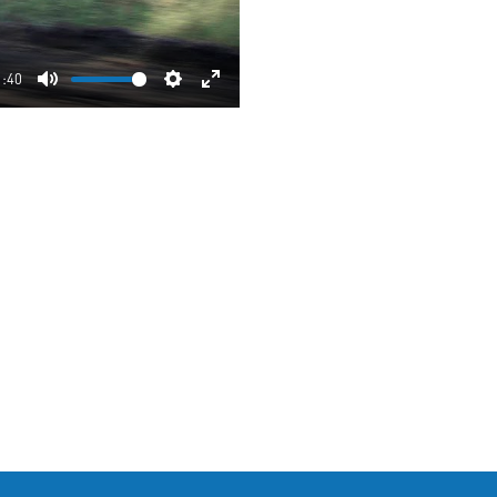
1:40
Mute
Settings
Enter
fullscreen