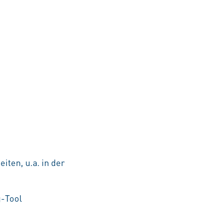
iten, u.a. in der
g-Tool