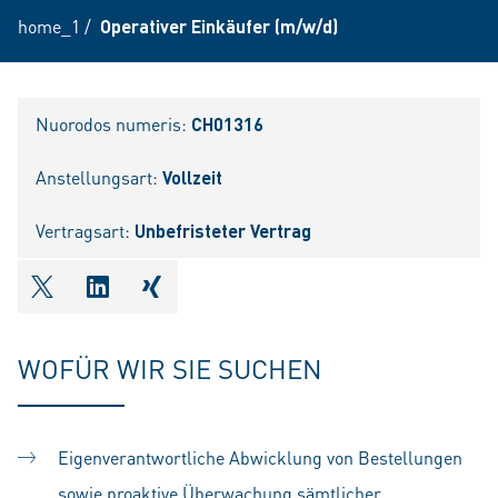
home_1
/
Operativer Einkäufer (m/w/d)
Nuorodos numeris:
CH01316
Anstellungsart:
Vollzeit
Vertragsart:
Unbefristeter Vertrag
shareOntwitter
shareOnlinkedIn
shareOnxing
WOFÜR WIR SIE SUCHEN
Eigenverantwortliche Abwicklung von Bestellungen
sowie proaktive Überwachung sämtlicher