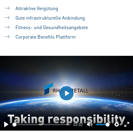
Attraktive Vergütung
Gute infrastrukturelle Anbindung
Fitness- und Gesundheitsangebote
Corporate Benefits Plattform
Play
03:02
Play
Mute
Setting
En