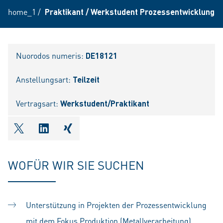
home_1
/
Praktikant / Werkstudent Prozessentwicklung (
Nuorodos numeris:
DE18121
Anstellungsart:
Teilzeit
Vertragsart:
Werkstudent/Praktikant
shareOntwitter
shareOnlinkedIn
shareOnxing
WOFÜR WIR SIE SUCHEN
Unterstützung in Projekten der Prozessentwicklung
mit dem Fokus Produktion (Metallverarbeitung),