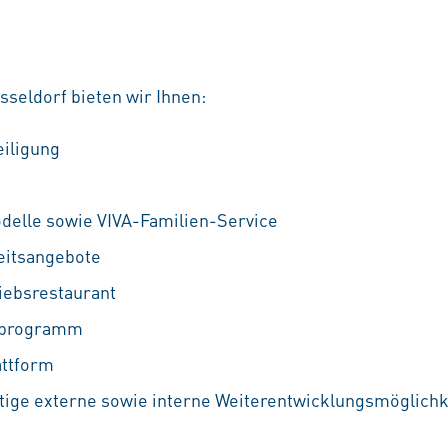
seldorf bieten wir Ihnen:
eiligung
odelle sowie VIVA-Familien-Service
eitsangebote
iebsrestaurant
ufprogramm
attform
ältige externe sowie interne Weiterentwicklungsmöglichkei