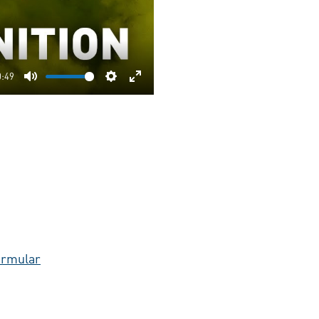
0:49
Mute
Settings
Enter
fullscreen
ormular