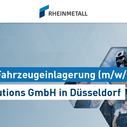
siteLogo
/ Fahrzeugeinlagerung (m/w/
utions GmbH in Düsseldorf