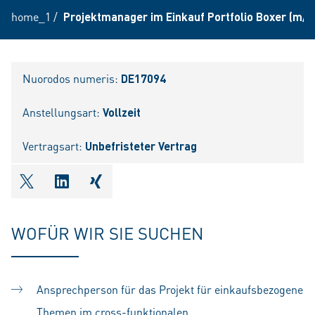
home_1
/
Projektmanager im Einkauf Portfolio Boxer (m/w
Nuorodos numeris:
DE17094
Anstellungsart:
Vollzeit
Vertragsart:
Unbefristeter Vertrag
shareOntwitter
shareOnlinkedIn
shareOnxing
WOFÜR WIR SIE SUCHEN
Ansprechperson für das Projekt für einkaufsbezogene
Themen im cross-funktionalen