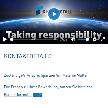
Play
03:02
Play
Mute
Setting
En
fu
KONTAKTDETAILS
Zuständige/r Ansprechpartner/in: Melanie Müller
Für Fragen zu Ihrer Bewerbung, nutzen Sie bitte das
Kontaktformular
.