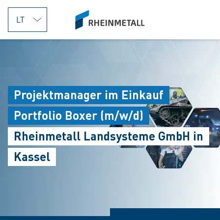
jumpToMain
siteLogo
Projektmanager im Einkauf
Portfolio Boxer (m/w/d)
Rheinmetall Landsysteme GmbH in
Kassel