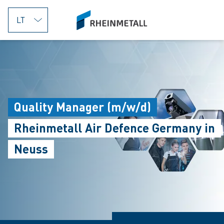
jumpToMain
siteLogo
Quality Manager (m/w/d)
Rheinmetall Air Defence Germany in
Neuss