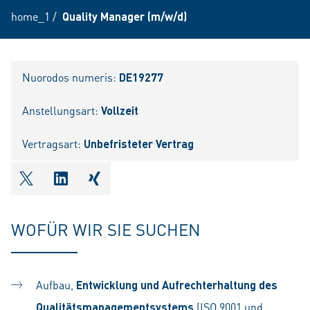
home_1
/
Quality Manager (m/w/d)
Nuorodos numeris:
DE19277
Anstellungsart:
Vollzeit
Vertragsart:
Unbefristeter Vertrag
shareOntwitter
shareOnlinkedIn
shareOnxing
WOFÜR WIR SIE SUCHEN
Aufbau,
Entwicklung und Aufrechterhaltung des
Qualitätsmanagementsystems
(ISO 9001 und