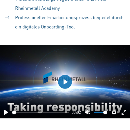
Rheinmetall Academy
Professioneller Einarbeitungsprozess begleitet durch
ein digitales Onboarding-Tool
Play
03:02
Play
Mute
Setting
En
fu