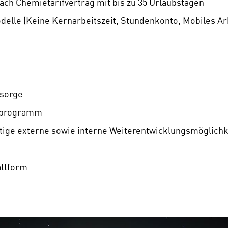
nach Chemietarifvertrag mit bis zu 35 Urlaubstagen
odelle (Keine Kernarbeitszeit, Stundenkonto, Mobiles Ar
rsorge
ufprogramm
ältige externe sowie interne Weiterentwicklungsmöglichke
attform