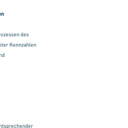
en
rozessen des
eter Kennzahlen
und
entsprechender