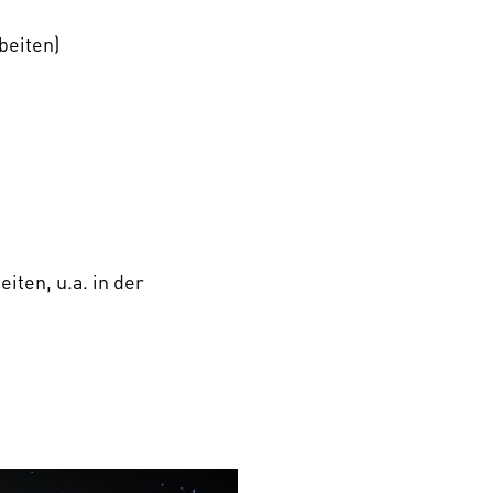
beiten)
iten, u.a. in der