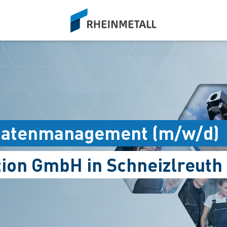
siteLogo
datenmanagement (m/w/d)
tion GmbH in Schneizlreuth