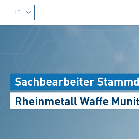
jumpToMain
Sachbearbeiter Stamm
Rheinmetall Waffe Muni