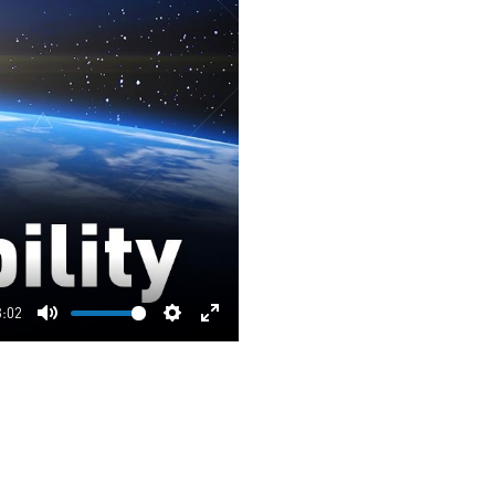
3:02
Mute
Settings
Enter
fullscreen