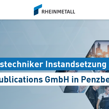
siteLogo
gstechniker Instandsetzung
Publications GmbH in Penzb