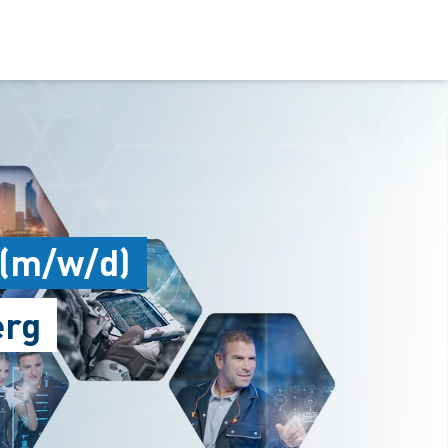
 (m/w/d)
erg