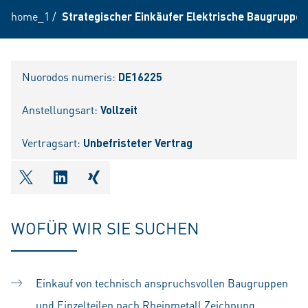
home_1
/
Strategischer Einkäufer Elektrische Baugruppen
Nuorodos numeris:
DE16225
Anstellungsart:
Vollzeit
Vertragsart:
Unbefristeter Vertrag
shareOntwitter
shareOnlinkedIn
shareOnxing
WOFÜR WIR SIE SUCHEN
Einkauf von technisch anspruchsvollen Baugruppen
und Einzelteilen nach Rheinmetall Zeichnung