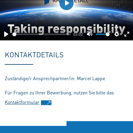
Play
03:02
Play
Mute
Setting
En
fu
KONTAKTDETAILS
Zuständige/r Ansprechpartner/in: Marcel Lappe
Für Fragen zu Ihrer Bewerbung, nutzen Sie bitte das
Kontaktformular
.