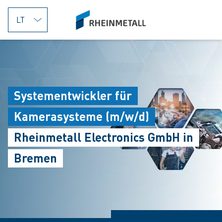
jumpToMain
siteLogo
Systementwickler für
Kamerasysteme (m/w/d)
Rheinmetall Electronics GmbH in
Bremen