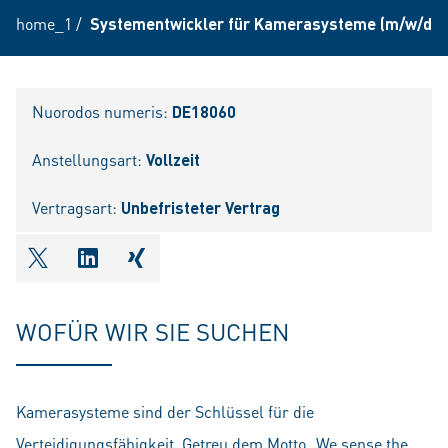
home_1
/
Systementwickler für Kamerasysteme (m/w/d)
Nuorodos numeris:
DE18060
Anstellungsart:
Vollzeit
Vertragsart:
Unbefristeter Vertrag
shareOntwitter
shareOnlinkedIn
shareOnxing
WOFÜR WIR SIE SUCHEN
Kamerasysteme sind der Schlüssel für die
Verteidigungsfähigkeit. Getreu dem Motto „We sense the