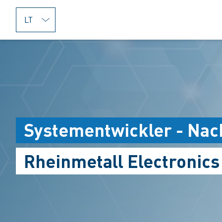
jumpToMain
Systementwickler - Nac
Rheinmetall Electronic