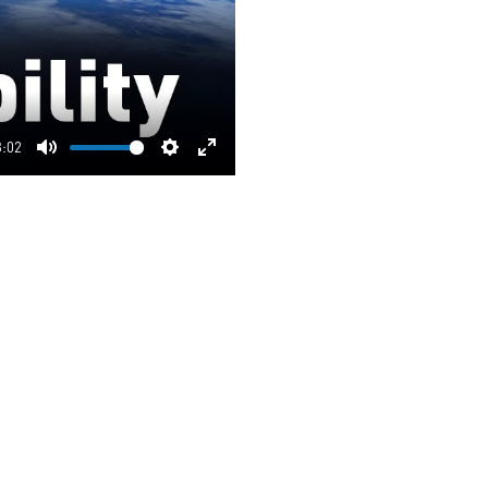
3:02
Mute
Settings
Enter
fullscreen