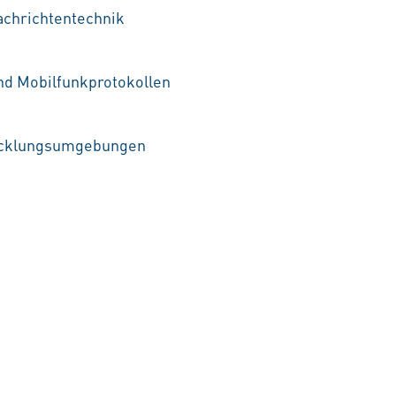
achrichtentechnik
und Mobilfunkprotokollen
wicklungsumgebungen