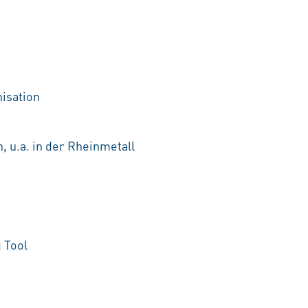
nisation
, u.a. in der Rheinmetall
 Tool