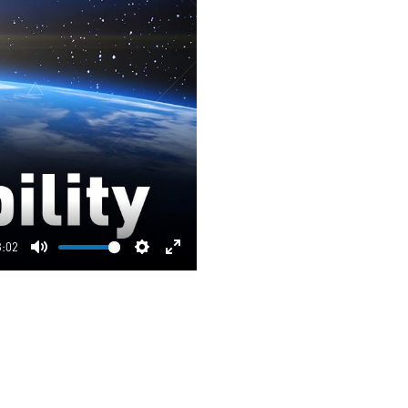
3:02
Mute
Settings
Enter
fullscreen