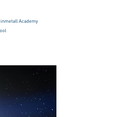
heinmetall Academy
ool