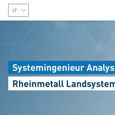
jumpToMain
Systemingenieur Analys
Rheinmetall Landsystem