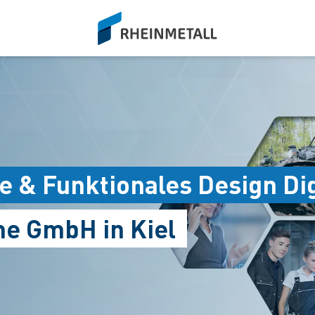
siteLogo
e & Funktionales Design Di
e GmbH in Kiel