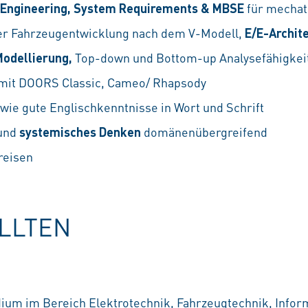
Engineering, System Requirements & MBSE
für mechat
er Fahrzeugentwicklung nach dem V-Modell,
E/E-Archit
odellierung,
Top-down und Bottom-up Analysefähigkei
mit DOORS Classic, Cameo/ Rhapsody
wie gute Englischkenntnisse in Wort und Schrift
und
systemisches Denken
domänenübergreifend
reisen
OLLTEN
um im Bereich Elektrotechnik, Fahrzeugtechnik, Inform