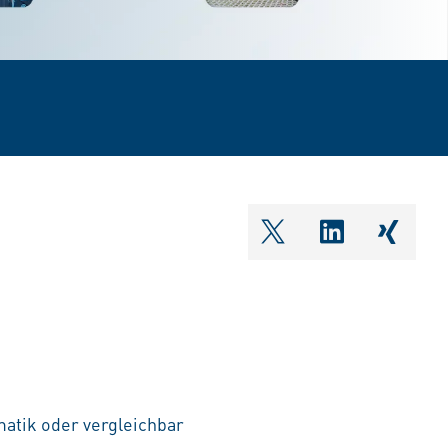
shareOntwitter
shareOnlin
share
atik oder vergleichbar