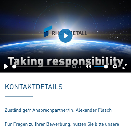
Play
03:02
Play
Mute
Setting
En
fu
KONTAKTDETAILS
Zuständige/r Ansprechpartner/in: Alexander Flasch
Für Fragen zu Ihrer Bewerbung, nutzen Sie bitte unsere