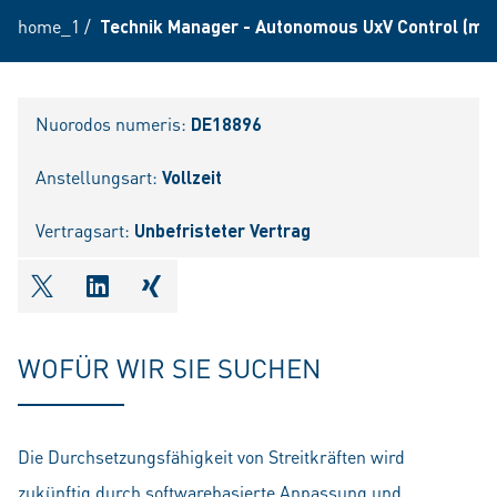
home_1
/
Technik Manager - Autonomous UxV Control (m/
Nuorodos numeris:
DE18896
Anstellungsart:
Vollzeit
Vertragsart:
Unbefristeter Vertrag
shareOntwitter
shareOnlinkedIn
shareOnxing
WOFÜR WIR SIE SUCHEN
Die Durchsetzungsfähigkeit von Streitkräften wird
zukünftig durch softwarebasierte Anpassung und