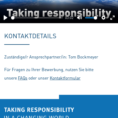
03:02
Play
Mute
Setting
En
fu
KONTAKTDETAILS
Zuständige/r Ansprechpartner/in: Tom Bockmeyer
Für Fragen zu Ihrer Bewerbung, nutzen Sie bitte
unsere
FAQs
oder unser
Kontaktformular