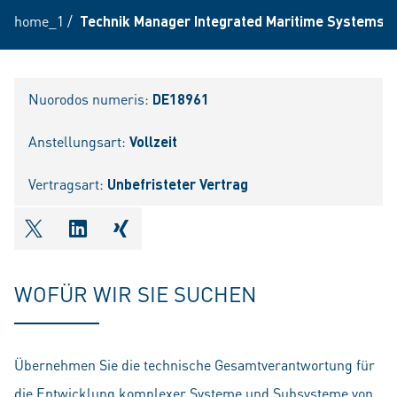
home_1
/
Technik Manager Integrated Maritime Systems (
Nuorodos numeris:
DE18961
Anstellungsart:
Vollzeit
Vertragsart:
Unbefristeter Vertrag
shareOntwitter
shareOnlinkedIn
shareOnxing
WOFÜR WIR SIE SUCHEN
Übernehmen Sie die technische Gesamtverantwortung für
die Entwicklung komplexer Systeme und Subsysteme von